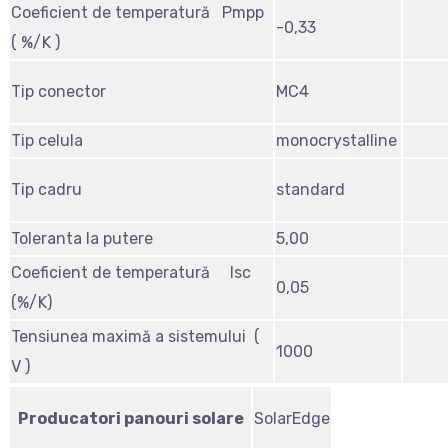
Coeficient de temperatură Pmpp
-0,33
( %/K )
Tip conector
MC4
Tip celula
monocrystalline
Tip cadru
standard
Toleranta la putere
5,00
Coeficient de temperatură Isc
0,05
(%/K)
Tensiunea maximă a sistemului (
1000
V )
Producatori panouri solare
SolarEdge