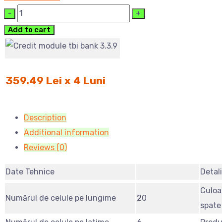
Cantitate
Add to cart
359.49 Lei x 4 Luni
Description
Additional information
Reviews (0)
Date Tehnice
Detali
Culoar
Numărul de celule pe lungime
20
spate