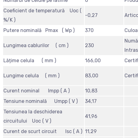
Numărul de celule pe latime
6
Produ
Coeficient de temperatură Uoc (
-0,27
Artico
%/K )
Putere nominală Pmax ( Wp )
370
Culoa
Numă
Lungimea cablurilor ( cm )
230
Intra
Lățime celula ( mm )
166,00
Certif
Lungime celula ( mm )
83,00
Certif
Curent nominal Impp ( A )
10,83
Tensiune nominală Umpp ( V )
34,17
Tensiunea la deschiderea
41,96
circuitului Uoc ( V )
Curent de scurt circuit Isc ( A )
11,29