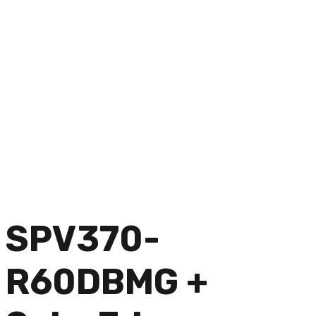
SPV370-
R60DBMG +