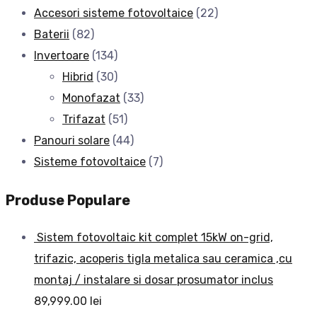
Accesori sisteme fotovoltaice
(22)
Baterii
(82)
Invertoare
(134)
Hibrid
(30)
Monofazat
(33)
Trifazat
(51)
Panouri solare
(44)
Sisteme fotovoltaice
(7)
Produse Populare
Sistem fotovoltaic kit complet 15kW on-grid,
trifazic, acoperis tigla metalica sau ceramica ,cu
montaj / instalare si dosar prosumator inclus
89,999.00
lei