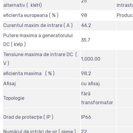
25
alternativ ( kWH)
Intrast
eficienta europeana ( % )
98
Produc
Curentul maxim de intrare ( A )
44.2
Putere maxima a generatorului
35.7
DC ( kWp )
Tensiune maxima de intrare DC (
1,000.00
V )
eficienta maxima ( % )
98.2
Afisaj
cu afisaj
fără
Topologie
transformator
Grad de protecție ( IP )
IP66
Numărul de intrări de șir ( piese )
22