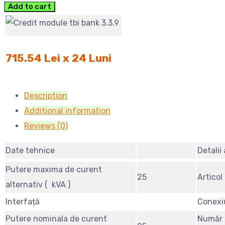
Add to cart
715.54 Lei x 24 Luni
Description
Additional information
Reviews (0)
Date tehnice
Detalii 
Putere maxima de curent
25
Articol
alternativ ( kVA )
Interfață
Conexi
Putere nominala de curent
Număr 