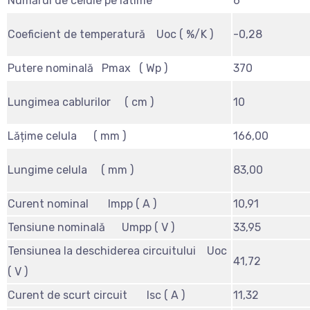
Numărul de celule pe latime
6
Coeficient de temperatură Uoc ( %/K )
-0,28
Putere nominală Pmax ( Wp )
370
Lungimea cablurilor ( cm )
10
Lățime celula ( mm )
166,00
Lungime celula ( mm )
83,00
Curent nominal Impp ( A )
10,91
Tensiune nominală Umpp ( V )
33,95
Tensiunea la deschiderea circuitului Uoc
41,72
( V )
Curent de scurt circuit Isc ( A )
11,32