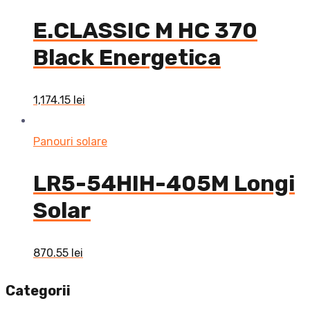
E.CLASSIC M HC 370
Black Energetica
1,174.15
lei
Panouri solare
LR5-54HIH-405M Longi
Solar
870.55
lei
Categorii