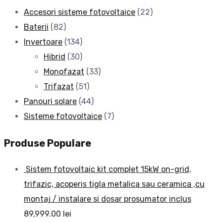
Accesori sisteme fotovoltaice
(22)
Baterii
(82)
Invertoare
(134)
Hibrid
(30)
Monofazat
(33)
Trifazat
(51)
Panouri solare
(44)
Sisteme fotovoltaice
(7)
Produse Populare
Sistem fotovoltaic kit complet 15kW on-grid,
trifazic, acoperis tigla metalica sau ceramica ,cu
montaj / instalare si dosar prosumator inclus
89,999.00
lei