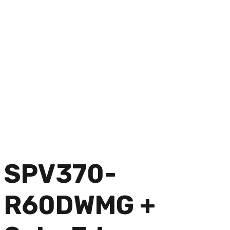
SPV370-
R60DWMG +