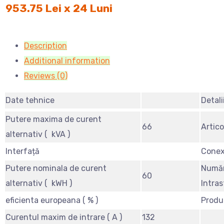
953.75 Lei x 24 Luni
Description
Additional information
Reviews (0)
Date tehnice
Detali
Putere maxima de curent
66
Artico
alternativ ( kVA )
Interfață
Conex
Putere nominala de curent
Număr
60
alternativ ( kWH )
Intras
eficienta europeana ( % )
Produ
Curentul maxim de intrare ( A )
132