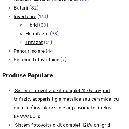
Baterii
(82)
Invertoare
(134)
Hibrid
(30)
Monofazat
(33)
Trifazat
(51)
Panouri solare
(44)
Sisteme fotovoltaice
(7)
Produse Populare
Sistem fotovoltaic kit complet 15kW on-grid,
trifazic, acoperis tigla metalica sau ceramica ,cu
montaj / instalare si dosar prosumator inclus
89,999.00
lei
Sistem fotovoltaic kit complet 12kW on-grid,