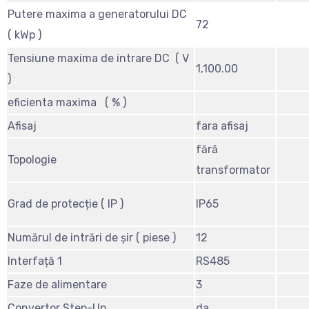
Putere maxima a generatorului DC
72
( kWp )
Tensiune maxima de intrare DC ( V
1,100.00
)
eficienta maxima ( % )
Afisaj
fara afisaj
fără
Topologie
transformator
Grad de protecție ( IP )
IP65
Numărul de intrări de șir ( piese )
12
Interfață 1
RS485
Faze de alimentare
3
Convertor Step-Up
da