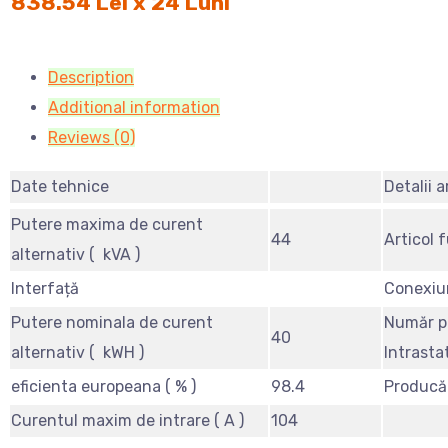
838.54 Lei x 24 Luni
Description
Additional information
Reviews (0)
Date tehnice
Detalii a
Putere maxima de curent
44
Articol 
alternativ ( kVA )
Interfață
Conexiu
Putere nominala de curent
Număr p
40
alternativ ( kWH )
Intrasta
eficienta europeana ( % )
98.4
Producă
Curentul maxim de intrare ( A )
104