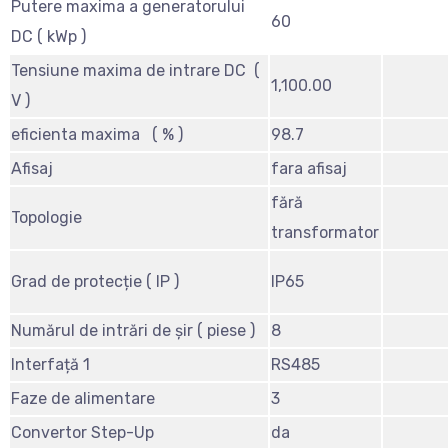
Putere maxima a generatorului
60
DC ( kWp )
Tensiune maxima de intrare DC (
1,100.00
V )
eficienta maxima ( % )
98.7
Afisaj
fara afisaj
fără
Topologie
transformator
Grad de protecție ( IP )
IP65
Numărul de intrări de șir ( piese )
8
Interfață 1
RS485
Faze de alimentare
3
Convertor Step-Up
da