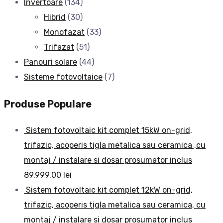
Invertoare
(134)
Hibrid
(30)
Monofazat
(33)
Trifazat
(51)
Panouri solare
(44)
Sisteme fotovoltaice
(7)
Produse Populare
Sistem fotovoltaic kit complet 15kW on-grid,
trifazic, acoperis tigla metalica sau ceramica ,cu
montaj / instalare si dosar prosumator inclus
89,999.00
lei
Sistem fotovoltaic kit complet 12kW on-grid,
trifazic, acoperis tigla metalica sau ceramica, cu
montaj / instalare si dosar prosumator inclus