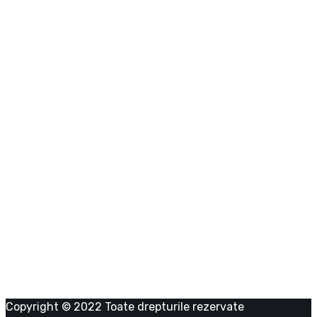
Politica de confidentialitate
Politica de livrare
Politica de retur anulare
Termeni-si-conditii
Metode de plata
Date firma
ELECTROCOSERV INDUSTRIAL ENERGY SRL
RO 39043341
J23/1191/2018
Copyright © 2022 Toate drepturile rezervate