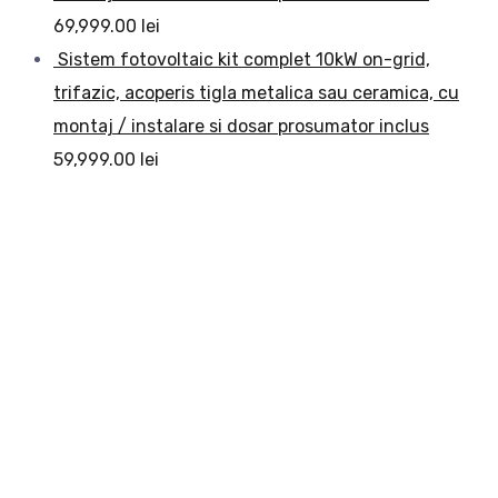
69,999.00
lei
Sistem fotovoltaic kit complet 10kW on-grid,
trifazic, acoperis tigla metalica sau ceramica, cu
montaj / instalare si dosar prosumator inclus
59,999.00
lei
Electric Station este o companie care isi propune sa
ofere clientilor o alternativa viabila, sustenabila si