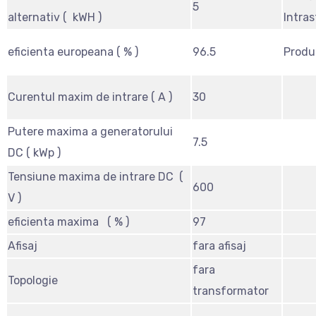
5
alternativ ( kWH )
Intras
eficienta europeana ( % )
96.5
Produ
Curentul maxim de intrare ( A )
30
Putere maxima a generatorului
7.5
DC ( kWp )
Tensiune maxima de intrare DC (
600
V )
eficienta maxima ( % )
97
Afisaj
fara afisaj
fara
Topologie
transformator