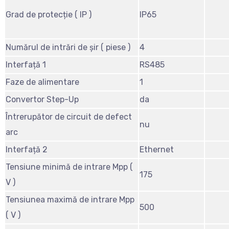
Grad de protecție ( IP )
IP65
Numărul de intrări de șir ( piese )
4
Interfață 1
RS485
Faze de alimentare
1
Convertor Step-Up
da
Întrerupător de circuit de defect
nu
arc
Interfață 2
Ethernet
Tensiune minimă de intrare Mpp (
175
V )
Tensiunea maximă de intrare Mpp
500
( V )