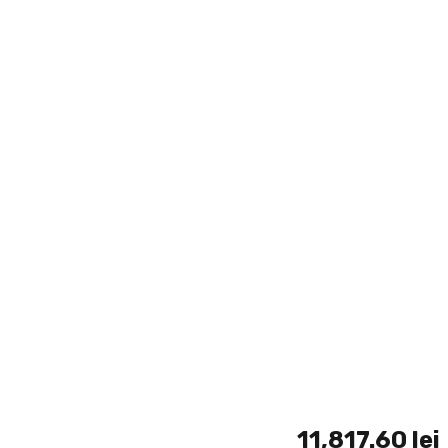
 kWh) Solax
,1 kWh) Solax
11,817.60
lei