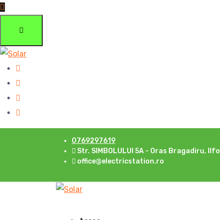
0769297619
Str. SIMBOLULUI 5A - Oras Bragadiru, Ilf
office@electricstation.ro