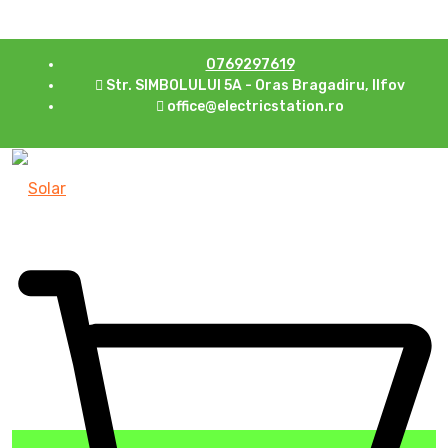
0769297619
Str. SIMBOLULUI 5A - Oras Bragadiru, Ilfov
office@electricstation.ro