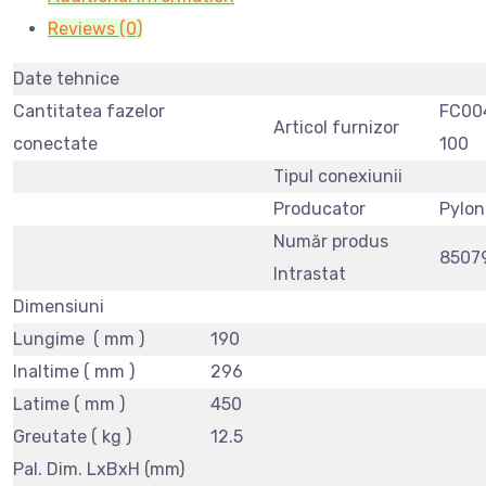
Reviews (0)
Date tehnice
Cantitatea fazelor
FC00
Articol furnizor
conectate
100
Tipul conexiunii
Producator
Pylon
Număr produs
8507
Intrastat
Dimensiuni
Lungime ( mm )
190
Inaltime ( mm )
296
Latime ( mm )
450
Greutate ( kg )
12.5
Pal. Dim. LxBxH (mm)