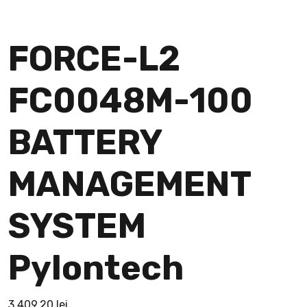
FORCE-L2
FC0048M-100
BATTERY
MANAGEMENT
SYSTEM
Pylontech
3,409.20
lei