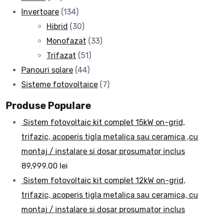
Invertoare
(134)
Hibrid
(30)
Monofazat
(33)
Trifazat
(51)
Panouri solare
(44)
Sisteme fotovoltaice
(7)
Produse Populare
Sistem fotovoltaic kit complet 15kW on-grid,
trifazic, acoperis tigla metalica sau ceramica ,cu
montaj / instalare si dosar prosumator inclus
89,999.00
lei
Sistem fotovoltaic kit complet 12kW on-grid,
trifazic, acoperis tigla metalica sau ceramica, cu
montaj / instalare si dosar prosumator inclus