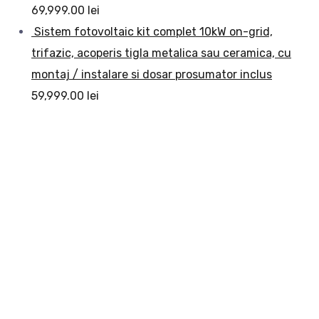
69,999.00
lei
Sistem fotovoltaic kit complet 10kW on-grid,
trifazic, acoperis tigla metalica sau ceramica, cu
montaj / instalare si dosar prosumator inclus
59,999.00
lei
Electric Station este o companie care isi propune sa
ofere clientilor o alternativa viabila, sustenabila si
avantajoasa pentru furnizarea de energie electrica prin