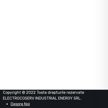
Politica de livrare
Politica de retur anulare
Termeni-si-conditii
Metode de plata
Date firma
ELECTROCOSERV INDUSTRIAL ENERGY SRL
RO 39043341
J23/1191/2018
Copyright © 2022 Toate drepturile rezervate
ELECTROCOSERV INDUSTRIAL ENERGY SRL.
Despre Noi